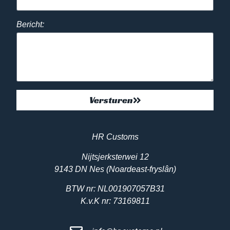
Bericht:
Versturen
HR Customs
Nijtsjerksterwei 12
9143 DN Nes (Noardeast-fryslân)
BTW nr: NL001907057B31
K.v.K nr: 73169811